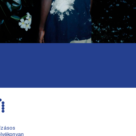
ízásos 
lyékonyan 