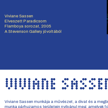
Viviane Sassen
Elveszett Paradicsom
Flamboya sorozat, 2005
A Stevenson Gallery jóvoltából
Viviane Sassen munkája a művészet, a divat és a megb
munka párhuzamos területein nyilvánul meg, amelyek fo