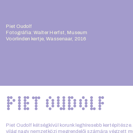
Piet Oudolf
Fotográfia: Walter Herfst, Museum 
Voorlinden kertje, Wassenaar, 2016
PIET OUDOLF
Piet Oudolf kétségkívül korunk leghíresebb kertépítésze.
világ nagy nemzetközi megrendelői számára végzett mun