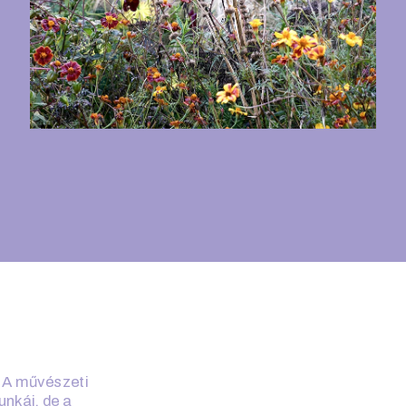
 A művészeti 
kái, de a 