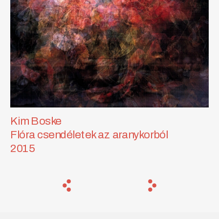
Kim Boske
Flóra csendéletek az aranykorból
2015