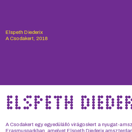
Elspeth Diederix
A Csodakert, 2018
A Csodakert egy egyedülálló virágoskert a nyugat-amsz
Erasmusparkban, amelyet Elspeth Diederix amszterdam