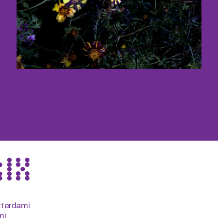
terdami 
i 