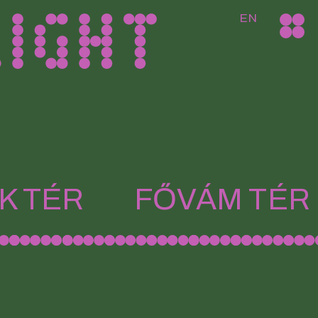
EN
K TÉR
FŐVÁM TÉR